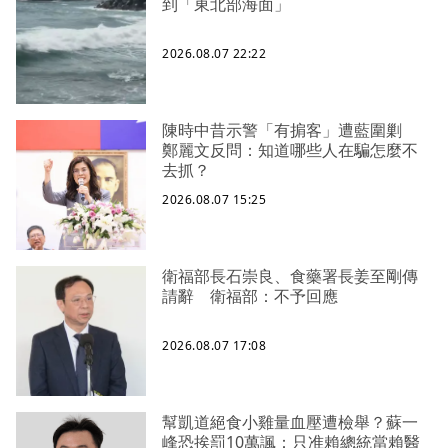
到「東北部海面」
2026.08.07 22:22
陳時中昔示警「有掮客」遭藍圍剿
鄭麗文反問：知道哪些人在騙怎麼不
去抓？
2026.08.07 15:25
衛福部長石崇良、食藥署長姜至剛傳
請辭 衛福部：不予回應
2026.08.07 17:08
幫凱道絕食小雞量血壓遭檢舉？蘇一
峰恐挨罰10萬諷：只准賴總統當賴醫