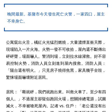
晚間最新。基隆市今天發生死亡火警，一家四口，屋主
不幸身亡。
公寓竄出火舌，橘紅火光猛烈燃燒，大量濃煙直衝天際，
現場陷入一片火海。火勢一發不可收拾，屋內還不斷傳出
砰砰聲，場面嚇人。警消到場，立刻拉水線灌救。好不容
易控制火勢，消防人員立刻進到屋內搜救。消防人員：
「陽台還有明火。」只見房子燒得焦黑，家具幾乎全毀，
驚悚場面嚇壞附近居民。
居民：「嘶就砰，我們就跑出來。叫救火車了。至少有四
個人。」不過屋主卻疑似跑回火場，想關掉總電源，試圖
滅火，不幸被嗆死屋內。記者 vs. 住戶：「老公還沒有出