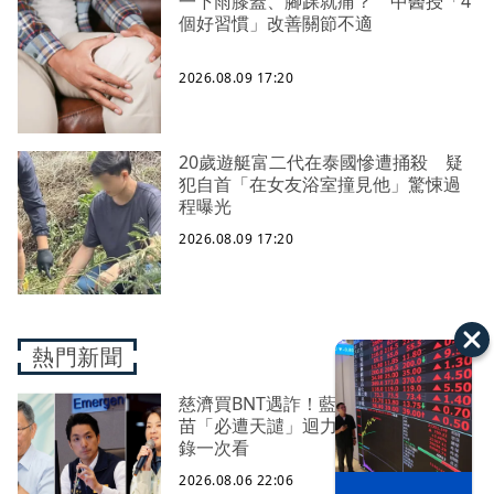
一下雨膝蓋、腳踝就痛？ 中醫授「4
個好習慣」改善關節不適
2026.08.09 17:20
20歲遊艇富二代在泰國慘遭捅殺 疑
犯自首「在女友浴室撞見他」驚悚過
程曝光
2026.08.09 17:20
熱門新聞
慈濟買BNT遇詐！藍白昔嗆政府擋疫
苗「必遭天譴」迴力鏢來了 荒謬語
錄一次看
2026.08.06 22:06