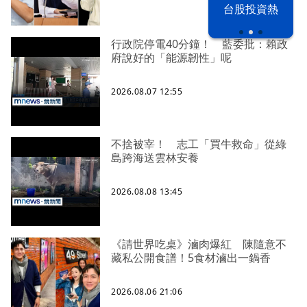
漢光42演習
台股投資熱
行政院停電40分鐘！ 藍委批：賴政
府說好的「能源韌性」呢
2026.08.07 12:55
不捨被宰！ 志工「買牛救命」從綠
島跨海送雲林安養
2026.08.08 13:45
《請世界吃桌》滷肉爆紅 陳隨意不
藏私公開食譜！5食材滷出一鍋香
2026.08.06 21:06