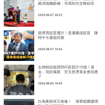
賴清德幽默喊：等我卸任交棒給你
2026.08.07 20:22
慈濟買疫苗遭詐！昔遭轟擋疫苗 陳
時中今露面回應
2026.08.07 10:42
女律師誆能買BNT疫苗詐10億！黃
金、現鈔滿屋 苦主慈濟基金會回應
了
2026.08.06 16:45
白海豚路徑又南修！ 海警範圍擴增