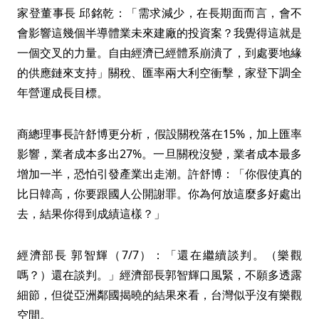
家登董事長 邱銘乾：「需求減少，在長期面而言，會不
會影響這幾個半導體業未來建廠的投資案？我覺得這就是
一個交叉的力量。自由經濟已經體系崩潰了，到處要地緣
的供應鏈來支持」關稅、匯率兩大利空衝擊，家登下調全
年營運成長目標。
商總理事長許舒博更分析，假設關稅落在15%，加上匯率
影響，業者成本多出27%。一旦關稅沒變，業者成本最多
增加一半，恐怕引發產業出走潮。許舒博：「你假使真的
比日韓高，你要跟國人公開謝罪。你為何放這麼多好處出
去，結果你得到成績這樣？」
經濟部長 郭智輝（7/7）：「還在繼續談判。（樂觀
嗎？）還在談判。」經濟部長郭智輝口風緊，不願多透露
細節，但從亞洲鄰國揭曉的結果來看，台灣似乎沒有樂觀
空間。