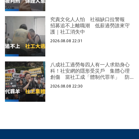
究責文化人人怕 社福缺口拉警報
招募追不上離職潮 低薪過勞誰來守
護｜社工消失中
2026.08.08 22:31
八成社工過勞每四人有一人求助身心
科！社安網的隱形受災戶 集體心理
創傷 當社工成「體制代罪羊」 防
禦性社工不敢多做無奈趨勢？耗竭殆
2026.08.08 22:30
盡下的社安網危機｜社工消失中