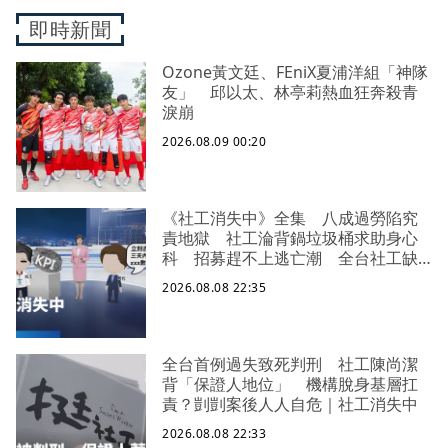
即時新聞
Ozone黃文廷、FEniX夏浦洋組「神隊
友」 邱以太、林亭莉熱血狂奔殺青
淚崩
2026.08.09 00:20
《社工消失中》全集 八成過勞陷究
責地獄 社工淪背鍋垃圾桶求助身心
科 招募趕不上逃亡潮 全台社工缺
口警報 揭薪資回捐黑幕 血汗錢遭
2026.08.08 22:35
剝削
全台首例過失致死判刑 社工陳尚潔
背「保證人地位」 機構脫身基層扛
責？剴剴案後人人自危｜社工消失中
2026.08.08 22:33