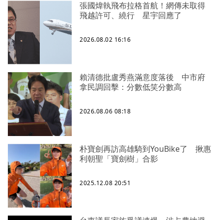
張國煒執飛布拉格首航！網傳未取得
飛越許可、繞行 星宇回應了
2026.08.02 16:16
賴清德批盧秀燕滿意度落後 中市府
拿民調回擊：分數低笑分數高
2026.08.06 08:18
朴寶劍再訪高雄騎到YouBike了 揪惠
利朝聖「寶劍樹」合影
2025.12.08 20:51