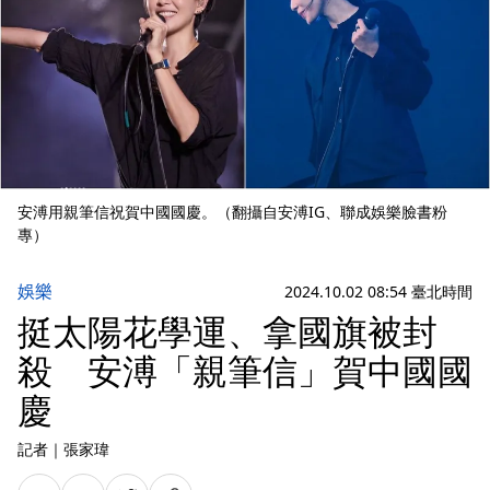
安溥用親筆信祝賀中國國慶。（翻攝自安溥IG、聯成娛樂臉書粉
專）
娛樂
2024.10.02 08:54 臺北時間
挺太陽花學運、拿國旗被封
殺 安溥「親筆信」賀中國國
慶
記者
｜
張家瑋