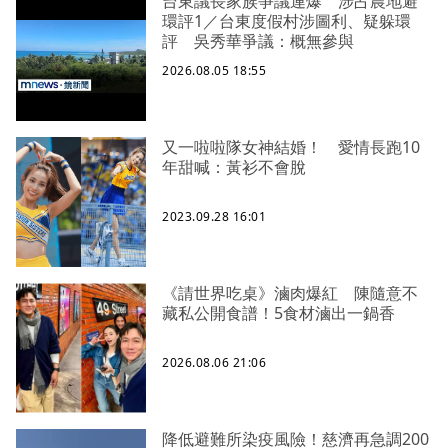
台東議長家族爭議連爆 涉占農地避
環評1／台東度假村涉圖利、疑躲環
評 吳秀華爭議：概無參與
2026.08.05 18:55
又一啦啦隊女神結婚！ 愛情長跑10
年甜喊：黃衫不會脫
2023.09.28 16:01
《請世界吃桌》滷肉爆紅 陳隨意不
藏私公開食譜！5食材滷出一鍋香
2026.08.06 21:06
降低避難所染疫風險！慈濟再急調200