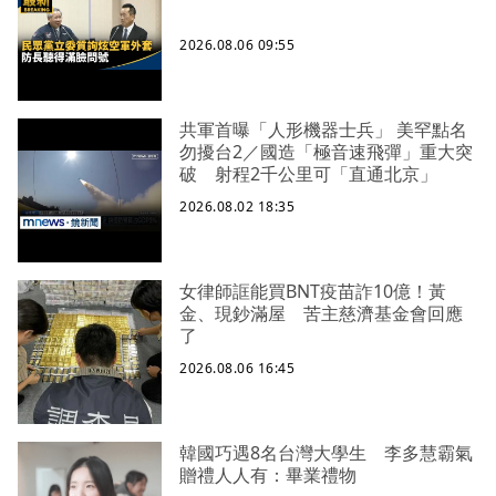
2026.08.06 09:55
共軍首曝「人形機器士兵」 美罕點名
勿擾台2／國造「極音速飛彈」重大突
破 射程2千公里可「直通北京」
2026.08.02 18:35
女律師誆能買BNT疫苗詐10億！黃
金、現鈔滿屋 苦主慈濟基金會回應
了
2026.08.06 16:45
韓國巧遇8名台灣大學生 李多慧霸氣
贈禮人人有：畢業禮物