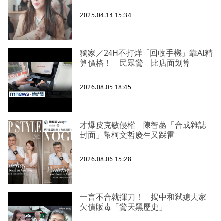
2025.04.14 15:34
獨家／24H不打烊「回收手機」靠AI精
算價格！ 民眾驚：比店面划算
2026.08.05 18:45
才爆皮克敏侵權 陳智菡「合成雜誌
封面」幫柯文哲慶生又踩雷
2026.08.06 15:28
一言不合就揮刀！ 揭中和弒媳夫家
欠債販毒「驚天黑歷史」