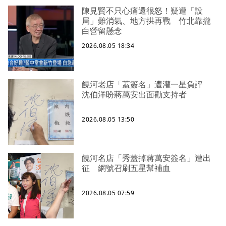
陳見賢不只心痛還很怒！疑遭「設
局」難消氣、地方拱再戰 竹北靠攏
白營留懸念
2026.08.05 18:34
饒河老店「蓋簽名」遭灌一星負評
沈伯洋盼蔣萬安出面勸支持者
2026.08.05 13:50
饒河名店「秀蓋掉蔣萬安簽名」遭出
征 網號召刷五星幫補血
2026.08.05 07:59