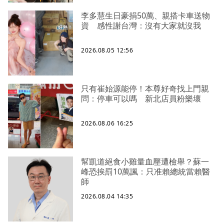
李多慧生日豪捐50萬、親搭卡車送物
資 感性謝台灣：沒有大家就沒我
2026.08.05 12:56
只有崔始源能停！本尊好奇找上門親
問：停車可以嗎 新北店員粉樂壞
2026.08.06 16:25
幫凱道絕食小雞量血壓遭檢舉？蘇一
峰恐挨罰10萬諷：只准賴總統當賴醫
師
2026.08.04 14:35