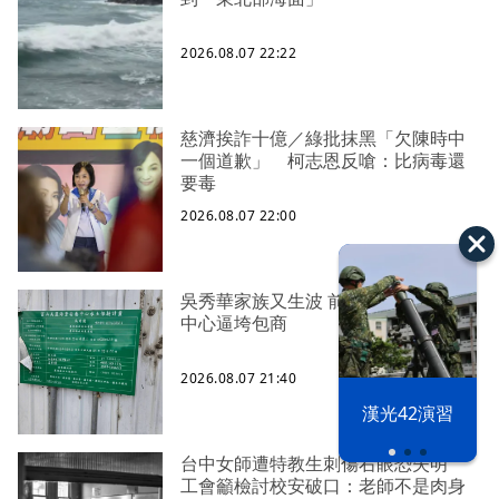
2026.08.07 22:22
慈濟挨詐十億／綠批抹黑「欠陳時中
一個道歉」 柯志恩反嗆：比病毒還
要毒
2026.08.07 22:00
吳秀華家族又生波 前台東縣長蓋安養
中心逼垮包商
2026.08.07 21:40
漢光42演習
台中女師遭特教生刺傷右眼恐失明
工會籲檢討校安破口：老師不是肉身