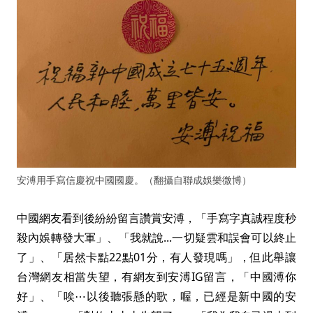
安溥用手寫信慶祝中國國慶。（翻攝自聯成娛樂微博）
中國網友看到後紛紛留言讚賞安溥，「手寫字真誠程度秒
殺內娛轉發大軍」、「我就說...一切疑雲和誤會可以終止
了」、「居然卡點22點01分，有人發現嗎」，但此舉讓
台灣網友相當失望，有網友到安溥IG留言，「中國溥你
好」、「唉⋯以後聽張懸的歌，喔，已經是新中國的安