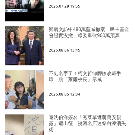
2026.07.29 19:55
鄭麗文訪中480萬藍喊撤案 民主基金
會證實沒撤、綠委重砍960萬預算
2026.08.06 13:45
不刻名字了！柯文哲卸腳鐐改戴手
環 貼「萊爾校長」示威
2026.08.05 12:04
邀沈伯洋簽名「秀菜單遮蔣萬安親
簽」遭出征 饒河名店速祭白漆消失
術