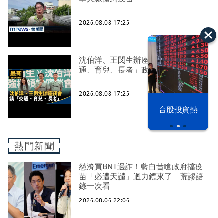
2026.08.08 17:25
沈伯洋、王閔生辦座談會 談「交
通、育兒、長者」政策
2026.08.08 17:25
漢光42演習
台股投資熱
熱門新聞
慈濟買BNT遇詐！藍白昔嗆政府擋疫
苗「必遭天譴」迴力鏢來了 荒謬語
錄一次看
2026.08.06 22:06