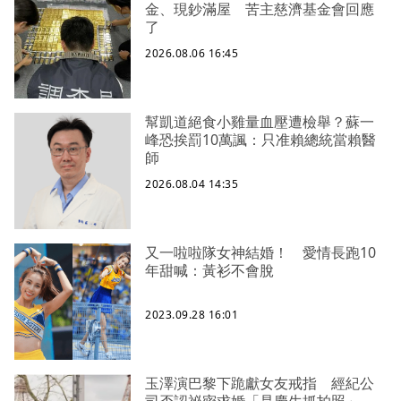
金、現鈔滿屋 苦主慈濟基金會回應
了
2026.08.06 16:45
幫凱道絕食小雞量血壓遭檢舉？蘇一
峰恐挨罰10萬諷：只准賴總統當賴醫
師
2026.08.04 14:35
又一啦啦隊女神結婚！ 愛情長跑10
年甜喊：黃衫不會脫
2023.09.28 16:01
玉澤演巴黎下跪獻女友戒指 經紀公
司否認祕密求婚「是慶生抓拍照」