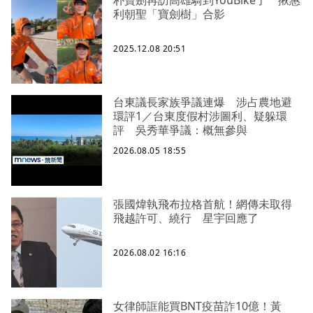
利朝聖「寶劍樹」合影
2025.12.08 20:51
台東議長家族爭議連爆 涉占農地避
環評1／台東度假村涉圖利、疑躲環
評 吳秀華爭議：概無參與
2026.08.05 18:55
張國煒執飛布拉格首航！網傳未取得
飛越許可、繞行 星宇回應了
2026.08.02 16:16
女律師誆能買BNT疫苗詐10億！黃