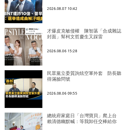
2026.08.07 10:42
才爆皮克敏侵權 陳智菡「合成雜誌
封面」幫柯文哲慶生又踩雷
2026.08.06 15:28
民眾黨立委質詢炫空軍外套 防長聽
得滿臉問號
2026.08.06 09:55
總統府家庭日「台灣寶貝」爬上台
賴清德幽默喊：等我卸任交棒給你