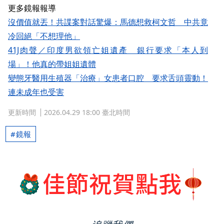
更多鏡報報導
沒價值就丟！共諜案對話驚爆：馬德想救柯文哲 中共竟
冷回絕「不想理他」
41J肉聲／印度男欲領亡姐遺產 銀行要求「本人到
場」！他真的帶姐姐遺體
變態牙醫用生殖器「治療」女患者口腔 要求舌頭靈動！
連未成年也受害
更新時間
2026.04.29 18:00 臺北時間
鏡報