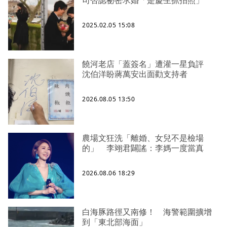
2025.02.05 15:08
饒河老店「蓋簽名」遭灌一星負評
沈伯洋盼蔣萬安出面勸支持者
2026.08.05 13:50
農場文狂洗「離婚、女兒不是檢場
的」 李翊君闢謠：李媽一度當真
2026.08.06 18:29
白海豚路徑又南修！ 海警範圍擴增
到「東北部海面」