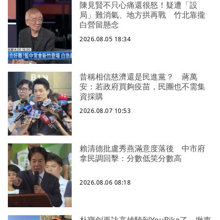
陳見賢不只心痛還很怒！疑遭「設
局」難消氣、地方拱再戰 竹北靠攏
白營留懸念
2026.08.05 18:34
昔稱相信慈濟還是民進黨？ 蔣萬
安：若政府買夠疫苗，民團也不需集
資採購
2026.08.07 10:53
賴清德批盧秀燕滿意度落後 中市府
拿民調回擊：分數低笑分數高
2026.08.06 08:18
朴寶劍再訪高雄騎到YouBike了 揪惠